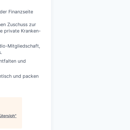
der Finanzseite
inen Zuschuss zur
e private Kranken-
dio-Mitgliedschaft,
.
ntfalten und
entisch und packen
ütersloh
"