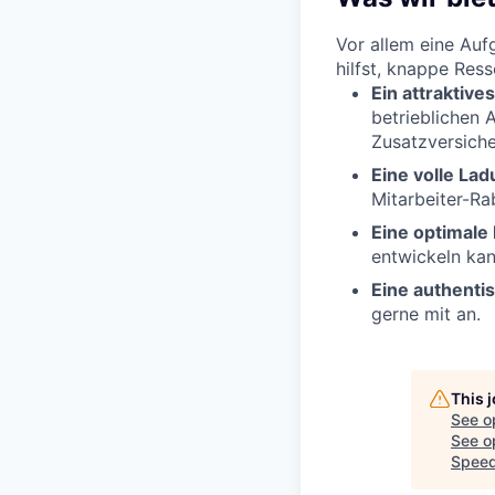
Vor allem eine Auf
hilfst, knappe Res
Ein attraktive
betrieblichen 
Zusatzversich
Eine volle Lad
Mitarbeiter-Ra
Eine optimale
entwickeln kan
Eine authenti
gerne mit an.
This 
See o
See op
Speed