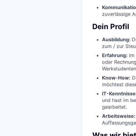
Kommunikation
zuverlässige A
Dein Profil
Ausbildung:
D
zum / zur Steu
Erfahrung:
Im 
oder Rechnung
Werkstudentent
Know-How:
Du
möchtest dies
IT-Kenntnisse
und hast im be
gearbeitet.
Arbeitsweise:
Auffassungsgab
Was wir bie