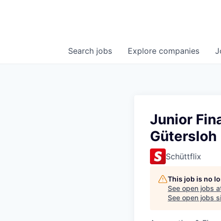
Search
jobs
Explore
companies
J
Junior Fin
Gütersloh
Schüttflix
This job is no 
See open jobs a
See open jobs sim