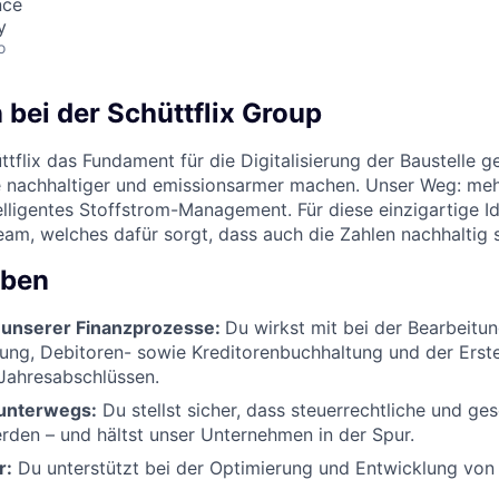
nce
y
o
bei der Schüttflix Group
tflix das Fundament für die Digitalisierung der Baustelle ge
e nachhaltiger und emissionsarmer machen. Unser Weg: meh
lligentes Stoffstrom-Management. Für diese einzigartige I
Team, welches dafür sorgt, dass auch die Zahlen nachhaltig
aben
 unserer Finanzprozesse
:
Du wirkst mit bei der Bearbeitu
ng, Debitoren- sowie Kreditorenbuchhaltung und der Erste
Jahresabschlüssen.
 unterwegs:
Du stellst sicher, dass steuerrechtliche und ge
rden – und hältst unser Unternehmen in der Spur.
r:
Du unterstützt bei der Optimierung und Entwicklung vo