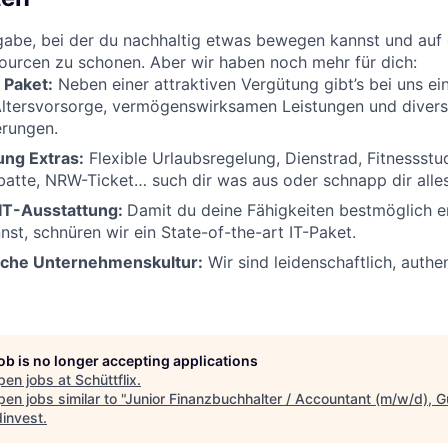
gabe, bei der du nachhaltig etwas bewegen kannst und auf 
sourcen zu schonen. Aber wir haben noch mehr für dich:
s Paket:
Neben einer attraktiven Vergütung gibt’s bei uns e
Altersvorsorge, vermögenswirksamen Leistungen und divers
erungen.
ung Extras:
Flexible Urlaubsregelung, Dienstrad, Fitnessstu
batte, NRW-Ticket… such dir was aus oder schnapp dir alles
 IT-Ausstattung:
Damit du deine Fähigkeiten bestmöglich e
nst, schnüren wir ein State-of-the-art IT-Paket.
sche Unternehmenskultur:
Wir sind leidenschaftlich, auth
job is no longer accepting applications
pen jobs at
Schüttflix
.
en jobs similar to "
Junior Finanzbuchhalter / Accountant (m/w/d), G
invest
.