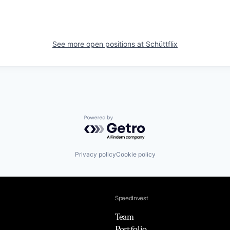
See more open positions at
Schüttflix
Powered by Getro.com
Privacy policy
Cookie policy
Speedinvest
Team
Portfolio