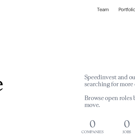
Team
Portfoli
Portfolio Com
Network & Portfol
e
Speedinvest and ou
searching for more 
Browse open roles b
move.
0
0
COMPANIES
JOBS