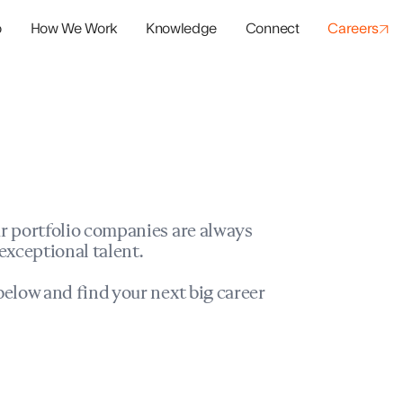
o
How We Work
Knowledge
Connect
Careers
panies
io Success
r portfolio companies are always
exceptional talent.
elow and find your next big career