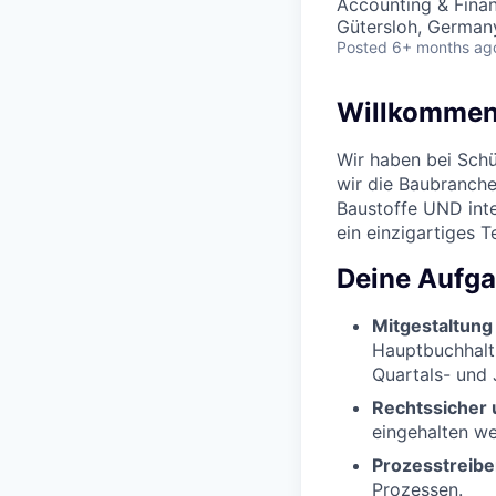
Accounting & Fina
Gütersloh, German
Posted
6+ months ag
Willkommen 
Wir haben bei Schüt
wir die Baubranch
Baustoffe UND inte
ein einzigartiges 
Deine Aufg
Mitgestaltung
Hauptbuchhaltu
Quartals- und 
Rechtssicher
eingehalten we
Prozesstreibe
Prozessen.