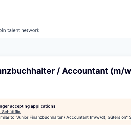
oin talent network
anzbuchhalter / Accountant (m/w
longer accepting applications
t
Schüttflix
.
ilar to "
Junior Finanzbuchhalter / Accountant (m/w/d), Gütersloh
"