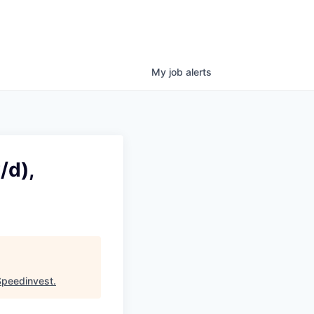
My
job
alerts
/d),
Speedinvest
.