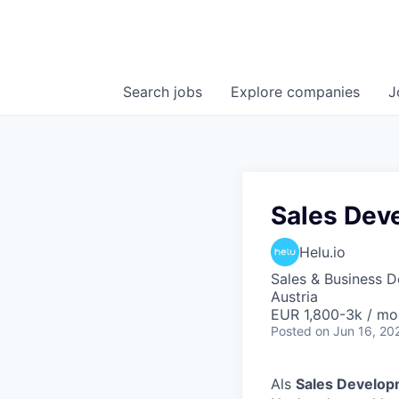
Search
jobs
Explore
companies
J
Sales Dev
Helu.io
Sales & Business 
Austria
EUR 1,800-3k / mo
Posted
on Jun 16, 20
Als
Sales Develop