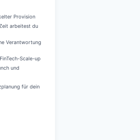
elter Provision
eit arbeitest du
he Verantwortung
FinTech-Scale-up
unch und
zplanung für dein