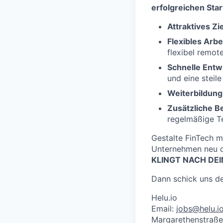
erfolgreichen Star
Attraktives Zi
Flexibles Arbe
flexibel remo
Schnelle Entw
und eine steil
Weiterbildung
Zusätzliche Be
regelmäßige T
Gestalte FinTech mi
Unternehmen neu d
KLINGT NACH DE
Dann schick uns de
Helu.io
Email:
jobs@helu.i
Margarethenstraße