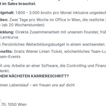
t im Sales brauchst.
elgehalt:
1.800 - 3.000 brutto pro Monat inklusive ungedeck
iten:
Zwei Tage pro Woche im Office in Wien, die restliche Z
te (ab 20 Wochenstunden)
icklung:
Direkte Zusammenarbeit mit unserem Founder, frü
e Lernkurve
:
Persönliches Weiterbildungsbudget in einem wachsenden 
nefits:
Gratis Wiener Linien Ticket, wöchentliches Team-L
eam-Events
t uns: Arbeite an einer Software, die Controlling und Finan
enkt.
INEM NÄCHSTEN KARRIERESCHRITT?
inen Lebenslauf - wir freuen uns auf dich!
o
 70, 1050 Wien