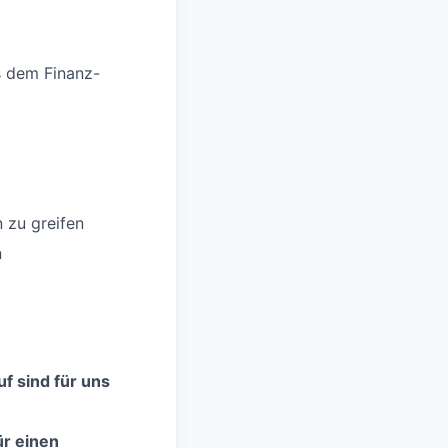
us dem Finanz-
 zu greifen
n
f sind für uns
ür einen