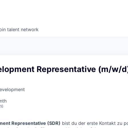
oin talent network
elopment Representative (m/w/d
Development
nth
26
ment Representative (SDR)
bist du der erste Kontakt zu p