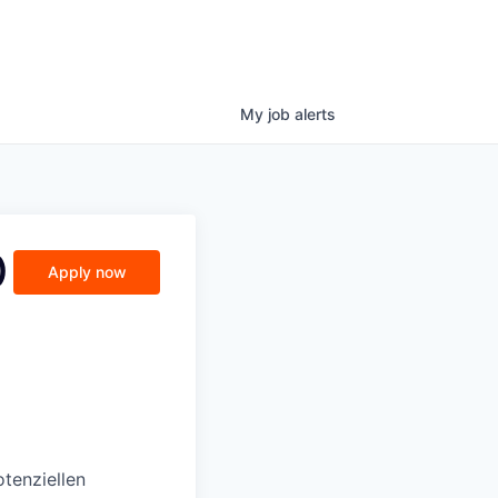
My
job
alerts
)
Apply now
otenziellen