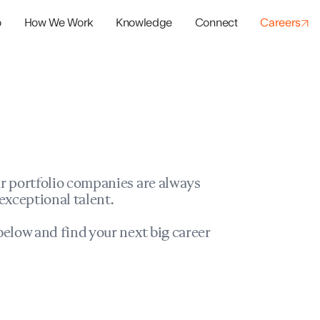
o
How We Work
Knowledge
Connect
Careers
panies
io Success
r portfolio companies are always
exceptional talent.
elow and find your next big career