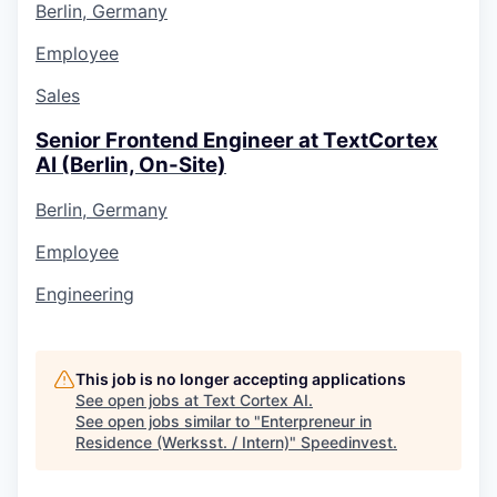
Berlin, Germany
Employee
Sales
Senior Frontend Engineer at TextCortex
AI (Berlin, On-Site)
Berlin, Germany
Employee
Engineering
This job is no longer accepting applications
See open jobs at
Text Cortex AI
.
See open jobs similar to "
Enterpreneur in
Residence (Werksst. / Intern)
"
Speedinvest
.