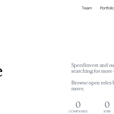
Team
Portfoli
Portfolio Com
Network & Portfol
e
Speedinvest and ou
searching for more 
Browse open roles b
move.
0
0
COMPANIES
JOBS