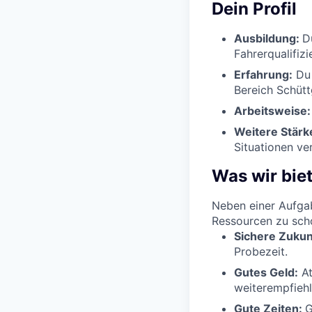
Dein Profil
Ausbildung:
D
Fahrerqualifiz
Erfahrung:
Du 
Bereich Schütt
Arbeitsweise
Weitere Stärk
Situationen ve
Was wir bie
Neben einer Aufgab
Ressourcen zu scho
Sichere Zukun
Probezeit.
Gutes Geld:
At
weiterempfiehls
Gute Zeiten:
G