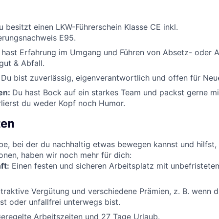
u besitzt einen LKW-Führerschein Klasse CE inkl.
ierungsnachweis E95.
hast Erfahrung im Umgang und Führen von Absetz- oder A
gut & Abfall.
:
Du bist zuverlässig, eigenverantwortlich und offen für Neu
en:
Du hast Bock auf ein starkes Team und packst gerne mit
rlierst du weder Kopf noch Humor.
ten
e, bei der du nachhaltig etwas bewegen kannst und hilfst
nen, haben wir noch mehr für dich:
ft:
Einen festen und sicheren Arbeitsplatz mit unbefristete
traktive Vergütung und verschiedene Prämien, z. B. wenn d
t oder unfallfrei unterwegs bist.
eregelte Arbeitszeiten und 27 Tage Urlaub.