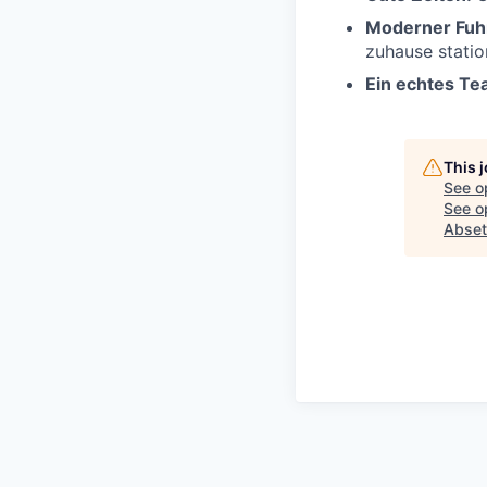
Moderner Fuh
zuhause statio
Ein echtes T
This 
See o
See op
Abset