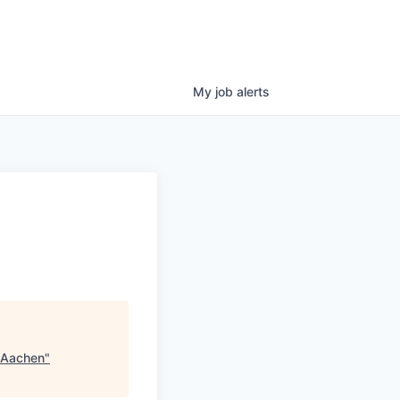
My
job
alerts
, Aachen
"