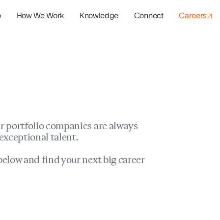
o
How We Work
Knowledge
Connect
Careers
panies
io Success
r portfolio companies are always
exceptional talent.
elow and find your next big career