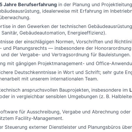
5 Jahre Berufserfahrung
in der Planung und Projektleitun
ebäudeausrüstung, idealerweise mit Erfahrung im Inbetr
uüberwachung.
ertise in den Gewerken der technischen Gebäudeausrüstung
, Sanitär, Gebäudeautomation, Energieeffizienz).
tnisse der einschlägigen Normen, Vorschriften und Richtlin
- und Planungsrechts — insbesondere der Honorarordnung 
 und der Vergabe- und Vertragsordnung für Bauleistungen.
ng mit gängigen Projektmanagement- und Office-Anwendu
chere Deutschkenntnisse in Wort und Schrift; sehr gute En
enarbeit mit unserem internationalen Team.
technisch anspruchsvollen Bauprojekten, insbesondere im
L
oder in vergleichbar sensiblen Umgebungen (z. B. Halbleite
Software für Ausschreibung, Vergabe und Abrechnung oder 
tztem Facility-Management.
er Steuerung externer Dienstleister und Planungsbüros über 