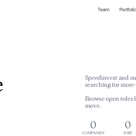
Team
Portfoli
Portfolio Com
Network & Portfol
e
Speedinvest and ou
searching for more 
Browse open roles b
move.
0
0
COMPANIES
JOBS