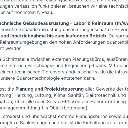
gen verlässlich funktionieren, brauchen wir eine technisc
tur auf höchstem Niveau.
 Technische Gebäudeausrüstung – Labor & Reinraum
(m/w
chnische Gebäudeausrüstung unserer Liegenschaften — vo
und Inbetriebnahme bis zum laufenden Betrieb
. Du sorgs
 Reinraumumgebungen den hohen Anforderungen quantenph
ht werden.
le Schnittstelle zwischen externen Planungsbüros, ausführe
en internen Forschungs- und Engineering-Teams. Mit deiner
einem technischen Tiefenverständnis schaffst du die infrast
 unsere Quantentechnologie entstehen kann.
est die
Planung und Projektsteuerung
aller Gewerke der t
ung( Heizung, Lüftung, Klima, Sanitär, Elektrotechnik und
tion) über alle neun Service-Phasen der Honorarordnung f
undlagenermittlung bis Objektbetreuung).
t, steuerst und überwachst externe Planungsbüros sowie a
komplexe Bauleistungen und stellst die Einhaltung von Ter