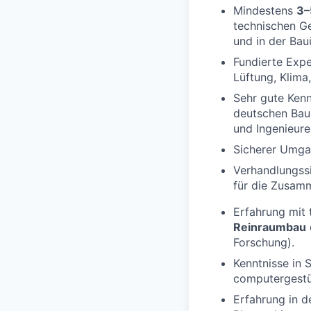
Mindestens
3–
technischen G
und in der Ba
Fundierte Exp
Lüftung, Klima
Sehr gute Kenn
deutschen Bau
und Ingenieure
Sicherer Umga
Verhandlungssi
für die Zusamm
Erfahrung mit 
Reinraumbau
Forschung).
Kenntnisse in 
computergestü
Erfahrung in d