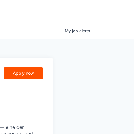
My
job
alerts
Apply now
 — eine der
Forschungs- und