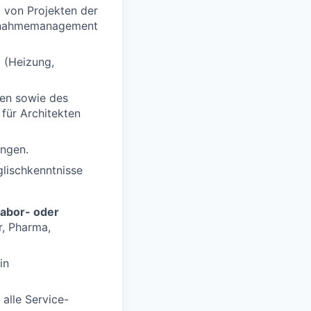
g von Projekten der
iebnahmemanagement
 (Heizung,
ien sowie des
für Architekten
ngen.
glischkenntnisse
abor- oder
r, Pharma,
in
alle Service-