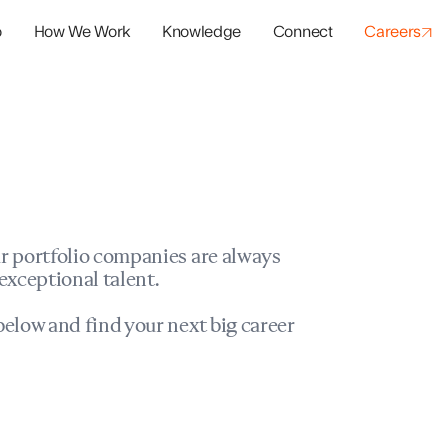
o
How We Work
Knowledge
Connect
Careers
panies
io Success
r portfolio companies are always
exceptional talent.
elow and find your next big career