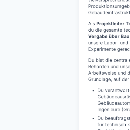
Produktionsumgebun
Gebäudeinfrastruk
Als
Projektleiter
du die gesamte te
Vergabe über Bau 
unsere Labor- und
Experimente gerec
Du bist die zentra
Behörden und unser
Arbeitsweise und d
Grundlage, auf der
Du verantwort
Gebäudeausrüst
Gebäudeautoma
Ingenieure (Gr
Du beauftrags
für technisch 