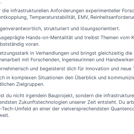
.
r die infrastrukturellen Anforderungen experimenteller Fors
tkopplung, Temperaturstabilität, EMV, Reinheitsanforderu
genverantwortlich, strukturiert und lösungsorientiert.
ausgeprägte Hands-on-Mentalität und treibst Themen vom K
bstständig voran.
etzungsstark in Verhandlungen und bringst gleichzeitig die
enarbeit mit Forschenden, Ingenieurinnen und Handwerkern 
rnehmerisch und begeisterst dich für Innovation und neue 
ch in komplexen Situationen den Überblick und kommunizier
dlichen Zielgruppen.
st du nicht irgendein Bauprojekt, sondern die infrastrukture
endsten Zukunftstechnologien unserer Zeit entsteht. Du arb
Tech-Umfeld an einer der vielversprechendsten Quantenc
weit.