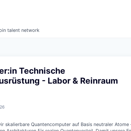
oin talent network
ter:in Technische
srüstung - Labor & Reinraum
y
026
ir skalierbare Quantencomputer auf Basis neutraler Atome
en Architekturen für realen Quantenvorteil. Damit unsere 