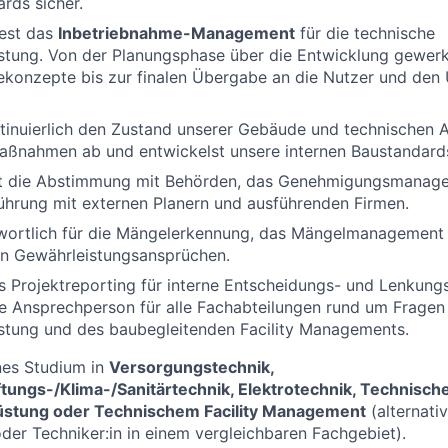
ards sicher.
est das
Inbetriebnahme-Management
für die technische
tung. Von der Planungsphase über die Entwicklung gewerk
ekonzepte bis zur finalen Übergabe an die Nutzer und den
tinuierlich den Zustand unserer Gebäude und technischen An
aßnahmen ab und entwickelst unsere internen Baustandards
 die Abstimmung mit Behörden, das Genehmigungsmanage
ührung mit externen Planern und ausführenden Firmen.
twortlich für die Mängelerkennung, das Mängelmanagement
n Gewährleistungsansprüchen.
as Projektreporting für interne Entscheidungs- und Lenkung
e Ansprechperson für alle Fachabteilungen rund um Fragen
tung und des baubegleitenden Facility Managements.
es Studium in
Versorgungstechnik,
tungs-/Klima-/Sanitärtechnik, Elektrotechnik, Technisch
stung oder Technischem Facility Management
(alternativ
 oder Techniker:in in einem vergleichbaren Fachgebiet).