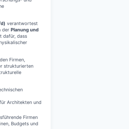
he
/d)
verantwortest
n der
Planung und
t dafür, dass
ysikalischer
nden Firmen,
 strukturierten
rukturelle
echnischen
ür Architekten und
usführende Firmen
minen, Budgets und