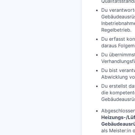
Qualitätsstand
Du verantwort
Gebäudeausrüs
Inbetriebnahm
Regelbetrieb.
Du erfasst kon
daraus Folgem
Du übernimmst
Verhandlungsf
Du bist veran
Abwicklung vo
Du erstellst d
die kompetent
Gebäudeausrüs
Abgeschlossen
Heizungs-/Lüf
Gebäudeausrü
als Meister:in