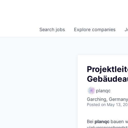
Search
jobs
Explore
companies
J
Projektlei
Gebäudeau
planqc
Garching, German
Posted
on May 13, 2
Bei
planqc
bauen w
vielversprechendst