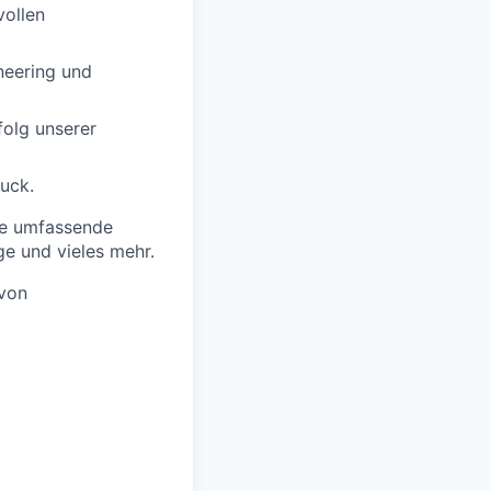
vollen
neering und
folg unserer
uck.
wie umfassende
ge und vieles mehr.
 von