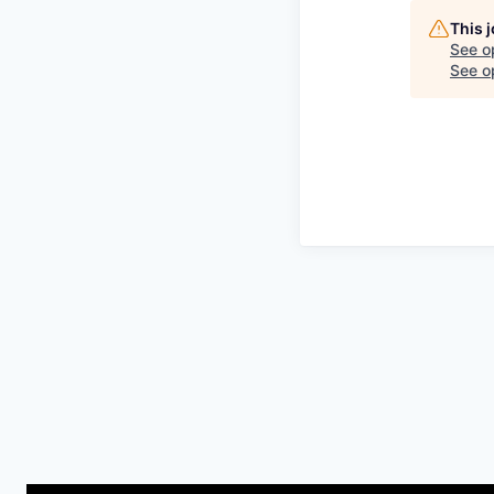
This 
See o
See op