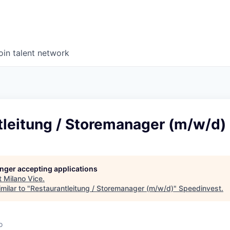
oin talent network
tleitung / Storemanager (m/w/d)
longer accepting applications
t
Milano Vice
.
milar to "
Restaurantleitung / Storemanager (m/w/d)
"
Speedinvest
.
o