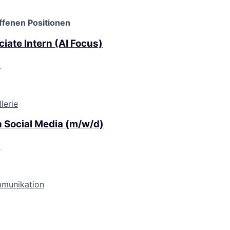
ffenen Positionen
iate Intern (AI Focus)
d
lerie
 Social Media (m/w/d)
d
mmunikation