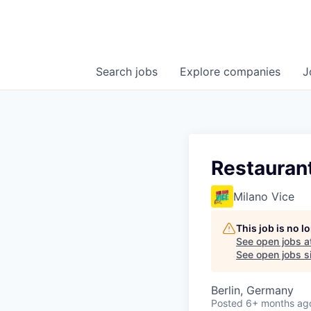
Search
jobs
Explore
companies
J
Restauran
Milano Vice
This job is no 
See open jobs a
See open jobs si
Berlin, Germany
Posted
6+ months ag