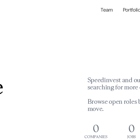
Team
Portfoli
Portfolio Com
Network & Portfol
e
Speedinvest and ou
searching for more 
Browse open roles b
move.
0
0
COMPANIES
JOBS