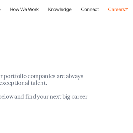
o
How We Work
Knowledge
Connect
Careers
panies
io Success
r portfolio companies are always
exceptional talent.
elow and find your next big career