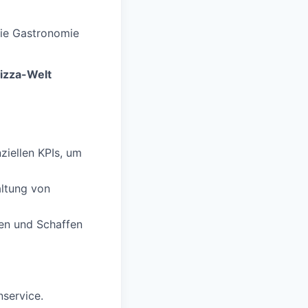
die Gastronomie
Pizza-Welt
iellen KPIs, um
altung von
en und Schaffen
nservice.