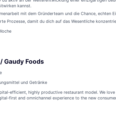
o du aktiv an der Weiterentwicklung einer einzigartigen de
itwirken kannst.
menarbeit mit dem Gründerteam und die Chance, echten Ei
erte Prozesse, damit du dich auf das Wesentliche konzentri
 Woche
 / Gaudy Foods
e
ungsmittel und Getränke
pital-efficient, highly productive restaurant model. We love 
igital-first and omnichannel experience to the new consumer