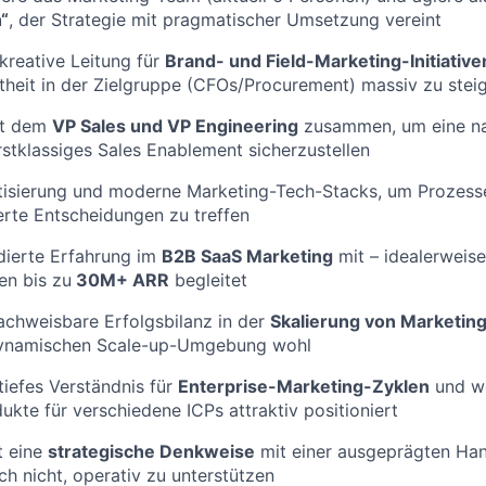
“
, der Strategie mit pragmatischer Umsetzung vereint
reative Leitung für
Brand- und Field-Marketing-Initiative
heit in der Zielgruppe (CFOs/Procurement) massiv zu stei
it dem
VP Sales und VP Engineering
zusammen, um eine na
stklassiges Sales Enablement sicherzustellen
isierung und moderne Marketing-Tech-Stacks, um Prozesse
rte Entscheidungen zu treffen
dierte Erfahrung im
B2B SaaS Marketing
mit – idealerweise
en bis zu
30M+ ARR
begleitet
achweisbare Erfolgsbilanz in der
Skalierung von Marketi
 dynamischen Scale-up-Umgebung wohl
tiefes Verständnis für
Enterprise-Marketing-Zyklen
und we
kte für verschiedene ICPs attraktiv positioniert
t eine
strategische Denkweise
mit einer ausgeprägten Han
ch nicht, operativ zu unterstützen