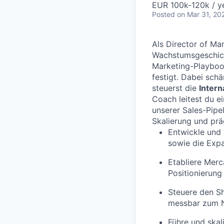
EUR 100k-120k / y
Posted
on Mar 31, 20
Als Director of Mar
Wachstumsgeschi
Marketing-Playboo
festigt. Dabei sch
steuerst die
Intern
Coach leitest du e
unserer Sales-Pipel
Skalierung und pr
Entwickle und 
sowie die Expa
Etabliere Merc
Positionierung
Steuere den Sh
messbar zum N
Führe und skal