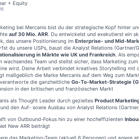
ear + Equity
26
keting bei Mercanis bist du der strategische Kopf hinter un
chte
auf 30 Mio. ARR
. Du entwickelst und exekutierst ein sk
k, das unsere Positionierung im
Enterprise- und Mid-Mar
ärfst du unsere USPs, baust die Analyst Relations (Gartner/
ationalisierung in Märkte wie UK und Frankreich
. Als empa
in wachsendes Team und stellst sicher, dass Marketing zum
ine wird. Deine Arbeit verbindet kreatives Storytelling mit
ägt maßgeblich die Marke Mercanis auf dem Weg zum Markt
verantworte die ganzheitliche
Go-To-Market-Strategie (
nsion in den britischen und französischen Markt
anis als Thought Leader durch gezieltes
Product Marketin
 und den Auf- sowie Ausbau von Analyst Relations (Gartner
ift von Outbound-Fokus hin zu einer hocheffizienten
Inbou
et New ARR beiträgt
iere das Marketing-Team (aktuell 6 Personen) und agiere a