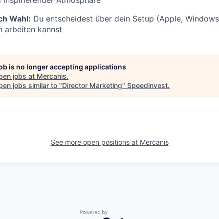
 inspirierender Atmosphäre
ch Wahl:
Du entscheidest über dein Setup (Apple, Windows 
 arbeiten kannst
job is no longer accepting applications
pen jobs at
Mercanis
.
en jobs similar to "
Director Marketing
"
Speedinvest
.
See more open positions at
Mercanis
Powered by Getro.com