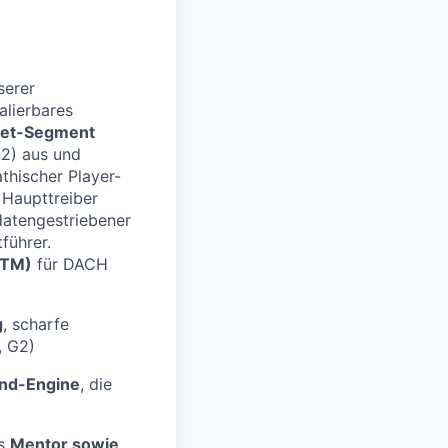
serer
alierbares
ket-Segment
G2) aus und
thischer Player-
 Haupttreiber
 datengestriebener
führer.
GTM)
für DACH
g
, scharfe
, G2)
nd-Engine
, die
ls
Mentor sowie