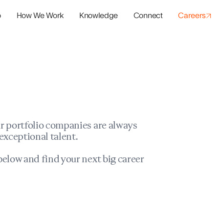
o
How We Work
Knowledge
Connect
Careers
panies
io Success
r portfolio companies are always
exceptional talent.
elow and find your next big career