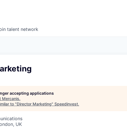
oin talent network
arketing
longer accepting applications
t
Mercanis
.
milar to "
Director Marketing
"
Speedinvest
.
unications
London, UK