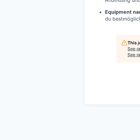
Anbindung und
Equipment na
du bestmöglich
This 
See o
See op