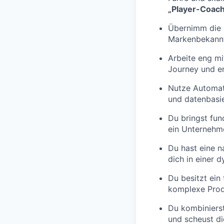
„Player-Coach
Übernimm die k
Markenbekannt
Arbeite eng m
Journey und er
Nutze Automat
und datenbasie
Du bringst fun
ein Unternehm
Du hast eine n
dich in einer
Du besitzt ein 
komplexe Produ
Du kombiniers
und scheust di