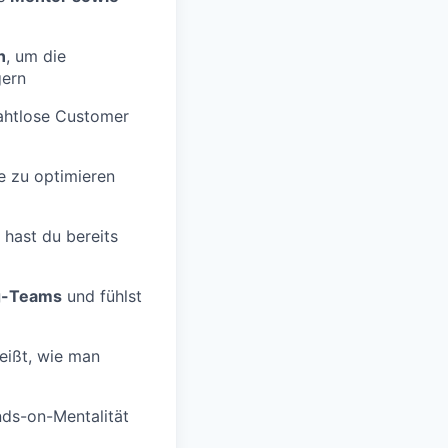
n
, um die
gern
htlose Customer
 zu optimieren
 hast du bereits
ng-Teams
und fühlst
ißt, wie man
ds-on-Mentalität