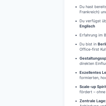
Du hast bereit
Frankreich) un
Du verfügst üb
Englisch
Erfahrung im 
Du bist in
Berl
Office-first Ku
Gestaltungssp
direkten Einfl
Exzellentes L
formierten, h
Scale-up Spiri
fördert – ohne
Zentrale Lage