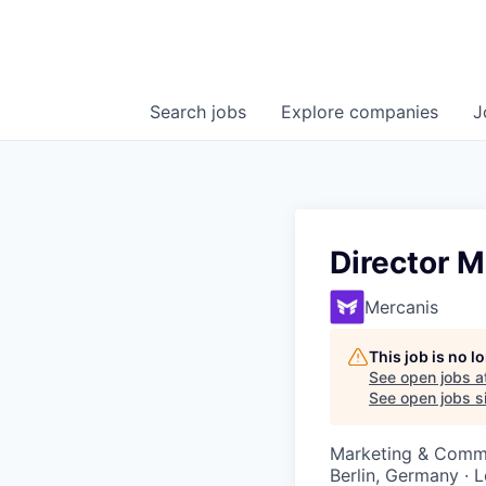
Search
jobs
Explore
companies
J
Director M
Mercanis
This job is no 
See open jobs a
See open jobs si
Marketing & Comm
Berlin, Germany · 