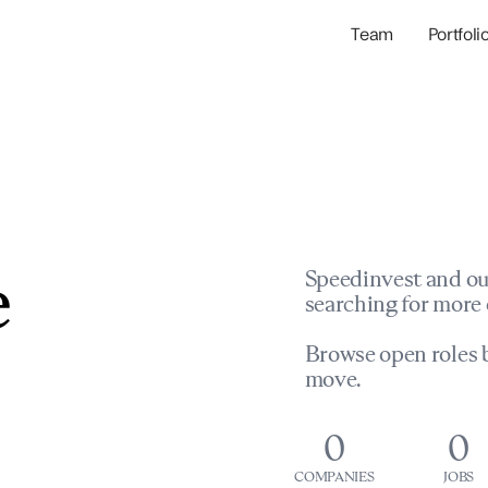
Team
Portfoli
Portfolio Com
Network & Portfol
e
Speedinvest and ou
searching for more 
Browse open roles b
move.
0
0
COMPANIES
JOBS