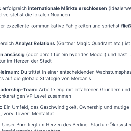
s erfolgreich
internationale Märkte erschlossen
(idealerwe
d verstehst die lokalen Nuancen
er exzellente kommunikative Fähigkeiten und sprichst
flie
Bereich
Analyst Relations
(Gartner Magic Quadrant etc.) ist 
in ansässig
(oder bereit für ein hybrides Modell) und hast L
ltur im Herzen der Stadt
ielraum:
Du trittst in einer entscheidenden Wachstumsphas
uss auf die globale Strategie von Mercanis
eadership-Team:
Arbeite eng mit erfahrenen Gründern und
ochkarätigen VP-Level zusammen
t:
Ein Umfeld, das Geschwindigkeit, Ownership und mutige
 „Ivory Tower“ Mentalität
:
Unser Büro liegt im Herzen des Berliner Startup-Ökosyste