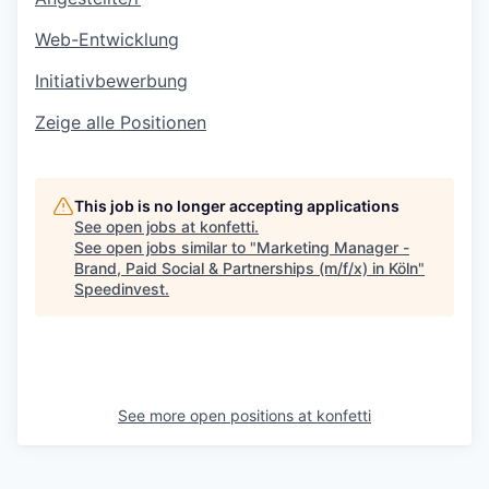
Web-Entwicklung
Initiativbewerbung
Zeige alle Positionen
This job is no longer accepting applications
See open jobs at
konfetti
.
See open jobs similar to "
Marketing Manager -
Brand, Paid Social & Partnerships (m/f/x) in Köln
"
Speedinvest
.
See more open positions at
konfetti