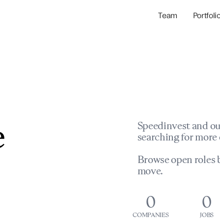
Team
Portfoli
Portfolio Com
Network & Portfol
e
Speedinvest and ou
searching for more 
Browse open roles b
move.
0
0
COMPANIES
JOBS