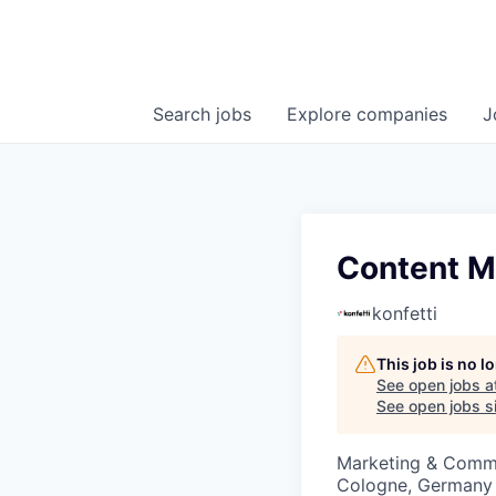
Search
jobs
Explore
companies
J
Content Ma
konfetti
This job is no 
See open jobs a
See open jobs si
Marketing & Comm
Cologne, Germany