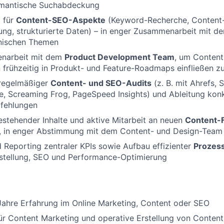
mantische Suchabdeckung
 für
Content-SEO-Aspekte
(Keyword-Recherche, Content-
kung, strukturierte Daten) – in enger Zusammenarbeit mit d
nischen Themen
narbeit mit dem
Product Development Team
, um Conten
frühzeitig in Produkt- und Feature-Roadmaps einfließen zu
regelmäßiger
Content- und SEO-Audits
(z. B. mit Ahrefs, S
, Screaming Frog, PageSpeed Insights) und Ableitung konk
fehlungen
stehender Inhalte und aktive Mitarbeit an neuen
Content-
, in enger Abstimmung mit dem Content- und Design-Team
 Reporting zentraler KPIs sowie Aufbau effizienter
Prozess
rstellung, SEO und Performance-Optimierung
Jahre Erfahrung im Online Marketing, Content oder SEO
ür Content Marketing und operative Erstellung von Content