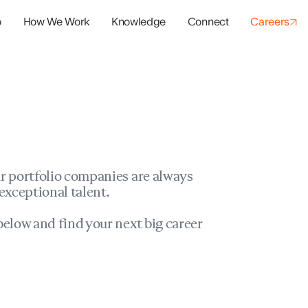
o
How We Work
Knowledge
Connect
Careers
panies
io Success
r portfolio companies are always
exceptional talent.
elow and find your next big career