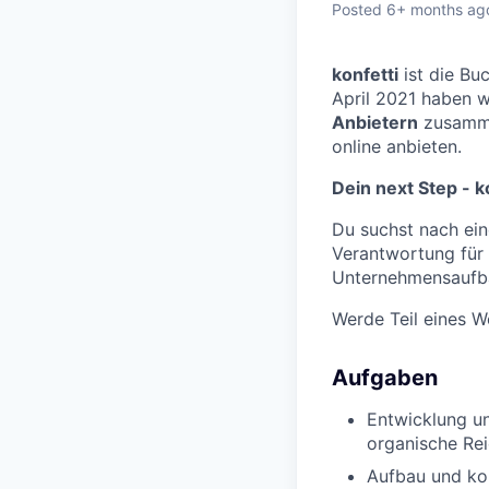
Posted
6+ months ag
konfetti
ist die Bu
April 2021 haben w
Anbietern
zusamme
online anbieten.
Dein next Step - ko
Du suchst nach ei
Verantwortung für
Unternehmensaufba
Werde Teil eines We
Aufgaben
Entwicklung u
organische Rei
Aufbau und kon