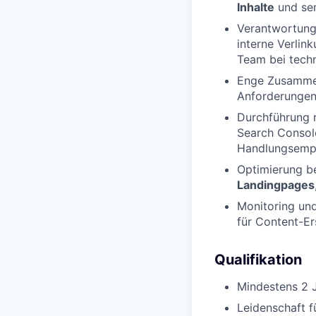
Inhalte
und se
Verantwortung
interne Verlin
Team bei tech
Enge Zusamme
Anforderungen 
Durchführung 
Search Console
Handlungsemp
Optimierung be
Landingpages
Monitoring und
für Content-E
Qualifikation
Mindestens 2 
Leidenschaft f