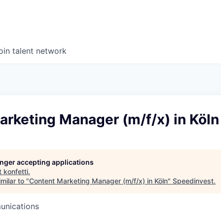
oin talent network
rketing Manager (m/f/x) in Köln
longer accepting applications
t
konfetti
.
milar to "
Content Marketing Manager (m/f/x) in Köln
"
Speedinvest
.
unications