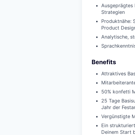
Ausgeprägtes I
Strategien
Produktnähe: 
Product Desig
Analytische, s
Sprachkenntni
Benefits
Attraktives Ba
Mitarbeiterante
50% konfetti M
25 Tage Basisu
Jahr der Festa
Vergünstigte M
Ein strukturi
Deinem Start b