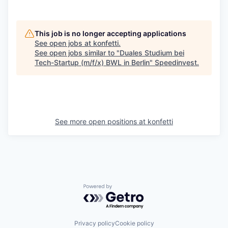
This job is no longer accepting applications
See open jobs at
konfetti
.
See open jobs similar to "
Duales Studium bei
Tech-Startup (m/f/x) BWL in Berlin
"
Speedinvest
.
See more open positions at
konfetti
Powered by Getro.com
Privacy policy
Cookie policy