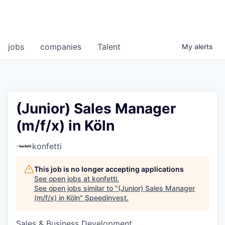
jobs
companies
Talent
My
alerts
(Junior) Sales Manager
(m/f/x) in Köln
konfetti
This job is no longer accepting applications
See open jobs at
konfetti
.
See open jobs similar to "
(Junior) Sales Manager
(m/f/x) in Köln
"
Speedinvest
.
Sales & Business Development