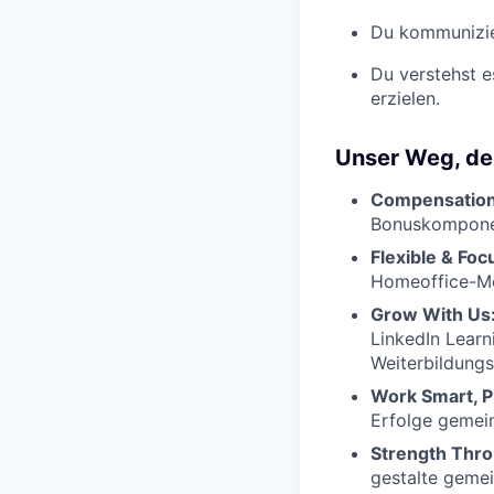
Du kommunizier
Du verstehst e
erzielen.
Unser Weg, dei
Compensation
Bonuskomponen
Flexible & Fo
Homeoffice-Mög
Grow With Us
LinkedIn Lear
Weiterbildungs
Work Smart, P
Erfolge gemein
Strength Thr
gestalte gemei