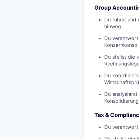
Group Accountin
Du führst und 
hinweg.
Du verantworte
Konzernkonsoli
Du stellst die
Rechnungslegun
Du koordinier
Wirtschaftsprü
Du analysierst
Konsolidierung
Tax & Complian
Du verantworte
Du stellst die