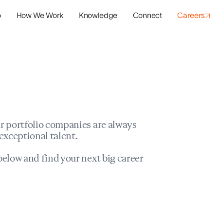
o
How We Work
Knowledge
Connect
Careers
panies
io Success
r portfolio companies are always
exceptional talent.
elow and find your next big career