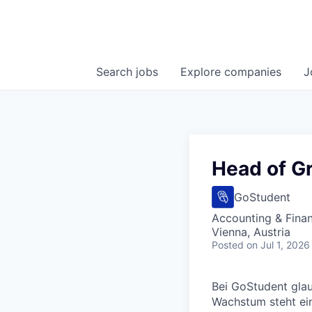
Search
jobs
Explore
companies
J
Head of G
GoStudent
Accounting & Fina
Vienna, Austria
Posted
on Jul 1, 2026
Bei GoStudent glaub
Wachstum steht ein