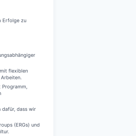
 Erfolge zu
stungsabhängiger
it flexiblen
 Arbeiten.
t Programm,
n
afür, dass wir
roups (ERGs) und
tur.