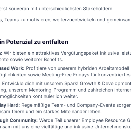
st souverän mit unterschiedlichsten Stakeholdern.
s, Teams zu motivieren, weiterzuentwickeln und gemeinsam
n Potenzial zu entfalten
:
Wir bieten ein attraktives Vergütungspaket inklusive lei
te sowie weiterer Benefits.
cused Work:
Profitiere von unserem hybriden Arbeitsmodell m
lichkeiten sowie Meeting-Free Fridays für konzentriertes
:
Entwickle dich mit unserem Spark! Growth & Developmen
ning, unserem Mentoring-Programm und zahlreichen interne
möglichkeiten kontinuierlich weiter.
lay Hard:
Regelmäßige Team- und Company-Events sorgen d
sam feiern und ein starkes Miteinander leben.
ough Community:
Werde Teil unserer Employee Resource G
nsam mit uns eine vielfältige und inklusive Unternehmenskul