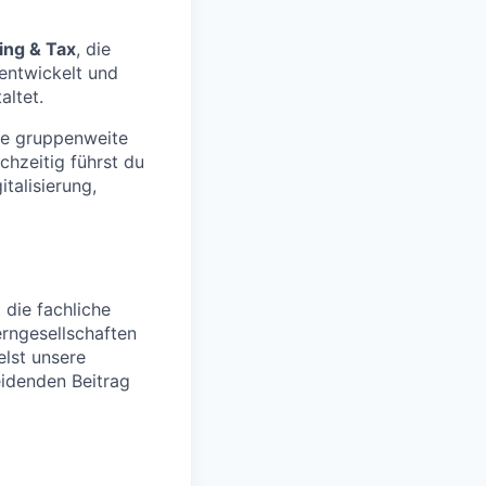
ing & Tax
, die
rentwickelt und
altet.
ie gruppenweite
chzeitig führst du
talisierung,
 die fachliche
rngesellschaften
elst unsere
eidenden Beitrag