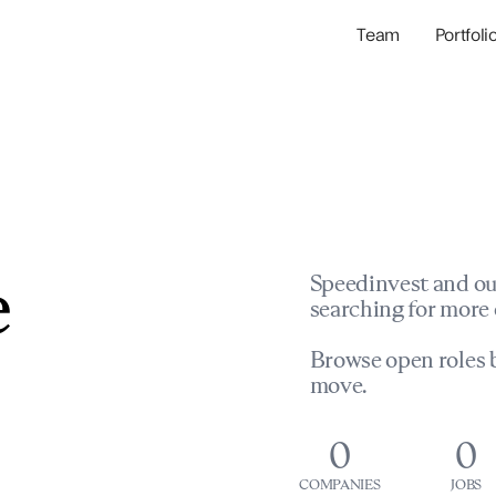
Team
Portfoli
Portfolio Com
Network & Portfol
e
Speedinvest and ou
searching for more 
Browse open roles b
move.
0
0
COMPANIES
JOBS