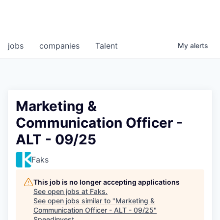
jobs
companies
Talent
My
alerts
Marketing &
Communication Officer -
ALT - 09/25
Faks
This job is no longer accepting applications
See open jobs at
Faks
.
See open jobs similar to "
Marketing &
Communication Officer - ALT - 09/25
"
Speedinvest
.