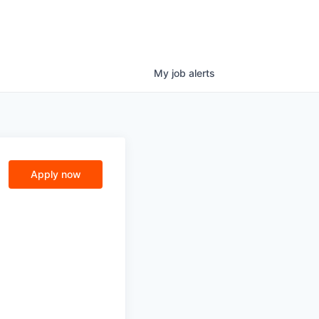
My
job
alerts
Apply now