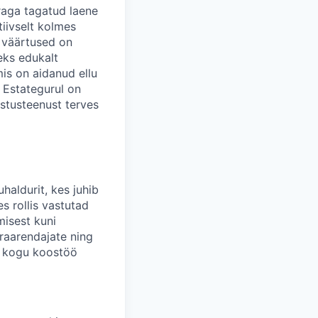
raga tagatud laene
tiivselt kolmes
 väärtused on
eks edukalt
is on aidanud ellu
. Estategurul on
stusteenust terves
uhaldurit,
kes juhib
es rollis vastutad
misest kuni
araarendajate ning
kt kogu koostöö