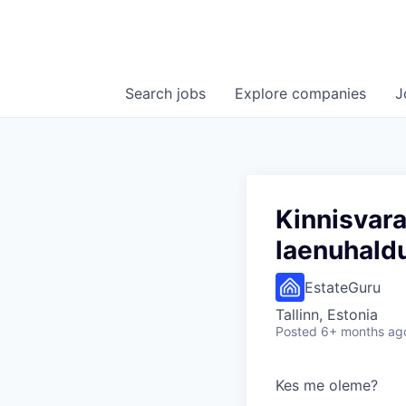
Search
jobs
Explore
companies
J
Kinnisvara
laenuhald
EstateGuru
Tallinn, Estonia
Posted
6+ months ag
Kes me oleme?