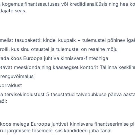
n kogemus finantsasutuses või krediidianalüüsis ning hea k
dajate seas.
melist tasupaketti: kindel kuupalk + tulemustel põhinev ig
rolli, kus sinu otsustel ja tulemustel on reaalne mõju
ada koos Euroopa juhtiva kinnisvara-fintechiga
tavat meeskonda ning kaasaegset kontorit Tallinna kesklinn
arenguvõimalusi
korraldust
ja tervisekindlustust 5 tasustatud talvepuhkuse päeva aast
aži:
koos meiega Euroopa juhtivat kinnisvara finantseerimise pla
rul järgmisele tasemele, siis kandideeri juba täna!