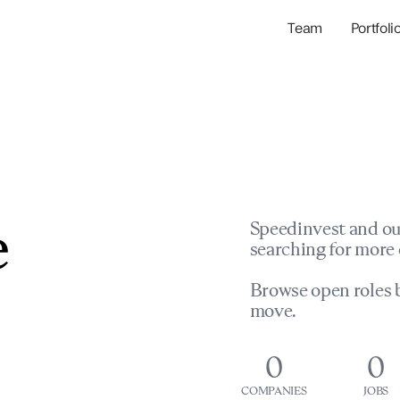
Team
Portfoli
Portfolio Com
Network & Portfol
e
Speedinvest and ou
searching for more 
Browse open roles b
move.
0
0
COMPANIES
JOBS