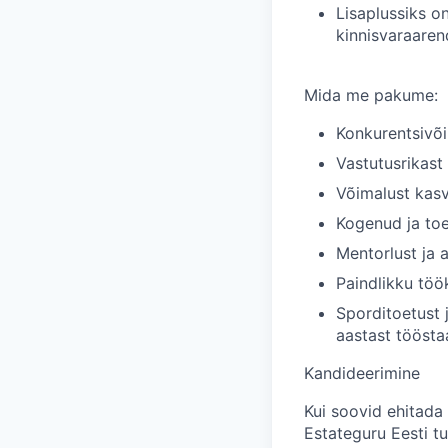
Lisaplussiks o
kinnisvaraaren
Mida me pakume:
Konkurentsivõi
Vastutusrikast 
Võimalust kasv
Kogenud ja toe
Mentorlust ja 
Paindlikku töö
Sporditoetust 
aastast töösta
Kandideerimine
Kui soovid ehitada 
Estateguru Eesti tu