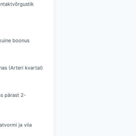
ontaktvõrgustik
akuine boonus
as (Arteri kvartal)
as pärast 2-
tvormi ja viia