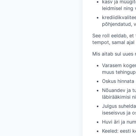
k
asv ja müügit
leidmisel ning 
krediidikvalite
põhjendatud, va
See roll eeldab, e
tempot, samal ajal
Mis aitab sul uues 
Varasem kogemu
muus tehingupõ
Oskus hinnata 
Nõuandev ja tu
läbirääkimisi 
Julgus suhelda
iseseisvus ja 
Huvi äri ja nu
Keeled: eesti k