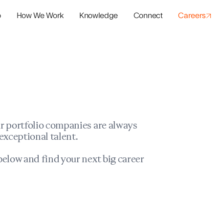
o
How We Work
Knowledge
Connect
Careers
panies
io Success
r portfolio companies are always
exceptional talent.
elow and find your next big career