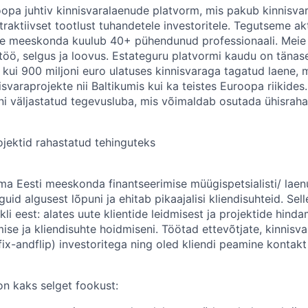
opa juhtiv kinnisvaralaenude platvorm, mis pakub kinnisva
traktiivset tootlust tuhandetele investoritele. Tegutseme ak
meie meeskonda kuulub 40+ pühendunud professionaali. Meie
öö, selgus ja loovus
. Estateguru platvormi kaudu on tänas
kui 900 miljoni euro ulatuses kinnisvaraga tagatud laene, m
isvaraprojekte nii Baltikumis kui ka teistes Euroopa riikides
ni väljastatud tegevusluba, mis võimaldab osutada ühisraha
jektid rahastatud tehinguteks
oma Eesti meeskonda
finantseerimise
müügispetsialisti/ laen
guid algusest lõpuni ja ehitab pikaajalisi kliendisuhteid.
Sell
li eest: alates uute klientide leidmisest ja projektide hinda
ise ja kliendisuhte hoidmiseni. Töötad ettevõtjate, kinnisv
fix-andflip) investoritega ning oled kliendi peamine konta
n kaks selget fookust: