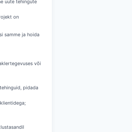
e uute tehingute
rojekt on
esi samme ja hoida
aklertegevuses või
 tehinguid, pidada
klientidega;
tlustasandil