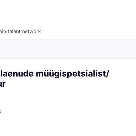
oin talent network
laenude müügispetsialist/
ur
o