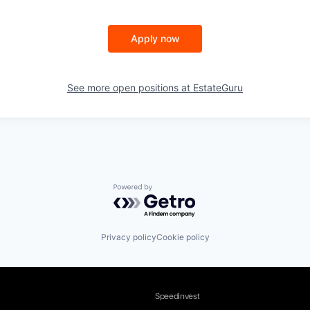
Apply now
See more open positions at
EstateGuru
Powered by Getro.com
Privacy policy
Cookie policy
Speedinvest