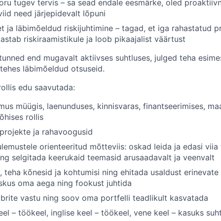
oru tugev tervis
– sa sead endale eesmärke, oled proaktiivn
viid need järjepidevalt lõpuni
et ja läbimõeldud riskijuhtimine
– tagad, et iga rahastatud p
stab riskiraamistikule ja loob pikaajalist väärtust
t tunned end mugavalt aktiivses suhtluses, julged teha esim
 tehes läbimõeldud otsuseid.
rollis edu saavutada:
s müügis, laenunduses, kinnisvaras, finantseerimises, ma
hises rollis
projekte ja rahavoogusid
lemustele orienteeritud mõtteviis: oskad leida ja edasi viia
ning selgitada keerukaid teemasid arusaadavalt ja veenvalt
, teha kõnesid ja kohtumisi ning ehitada usaldust erinevate 
oskus oma aega ning fookust juhtida
mbrite vastu ning soov oma portfelli teadlikult kasvatada
eel – töökeel, inglise keel – töökeel, vene keel – kasuks suh