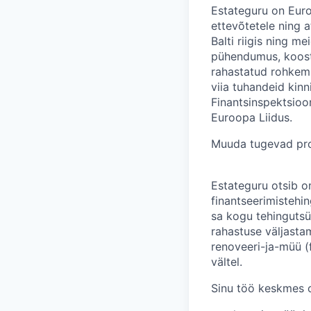
Estateguru on Euro
ettevõtetele ning a
Balti riigis ning 
pühendumus, koost
rahastatud rohkem 
viia tuhandeid kinn
Finantsinspektsioo
Euroopa Liidus.
Muuda tugevad pro
Estateguru otsib 
finantseerimistehin
sa kogu tehingutsük
rahastuse väljastam
renoveeri-ja-müü (
vältel.
Sinu töö keskmes o