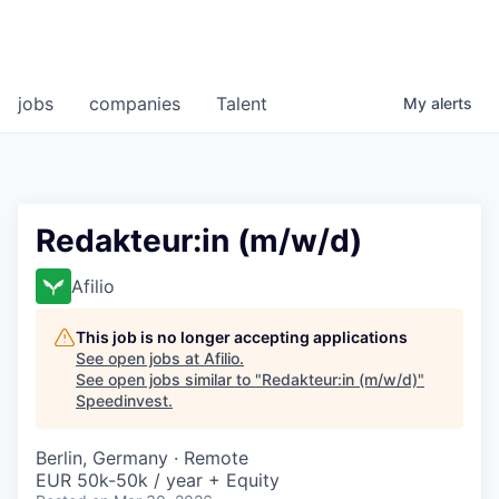
jobs
companies
Talent
My
alerts
Redakteur:in (m/w/d)
Afilio
This job is no longer accepting applications
See open jobs at
Afilio
.
See open jobs similar to "
Redakteur:in (m/w/d)
"
Speedinvest
.
Berlin, Germany · Remote
EUR 50k-50k / year + Equity